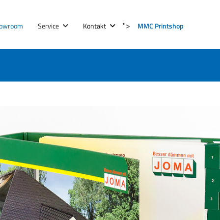
">
owroom
Service
Kontakt
MMC Printshop