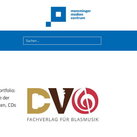
Suchen
...
tfolio:
e der
ten, CDs