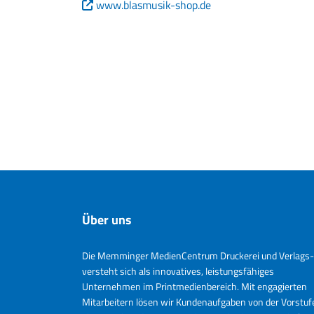
www.blasmusik-shop.de
Über uns
Die Memminger MedienCentrum Druckerei und Verlags
versteht sich als innovatives, leistungsfähiges
Unternehmen im Printmedienbereich. Mit engagierten
Mitarbeitern lösen wir Kundenaufgaben von der Vorstuf