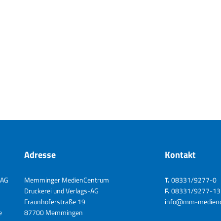
Adresse
Kontakt
-AG
Memminger MedienCentrum
T.
08331/9277-0
Druckerei und Verlags-AG
F.
08331/9277-13
Fraunhoferstraße 19
info@mm-medienc
e
87700 Memmingen